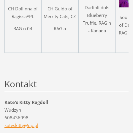
Darlinlildols
CH Dollinna of
CH Guido of
Blueberry
Ragissa*PL
Merrity Cats, CZ
Soulm
Truffle, RAG n
of Darl
RAG n 04
RAG a
- Kanada
RAG a 
Kontakt
Kate's Kitty Ragdoll
Wudzyn
608436998
kateskit
ty@op.pl