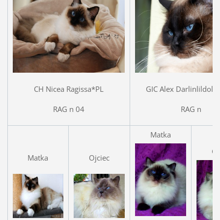
CH Nicea Ragissa*PL
GIC Alex Darlinlildols
RAG n 04
RAG n
Matka
Oj
Matka
Ojciec