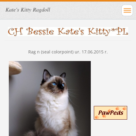
Kate's Kitty Ragdoll
Rag n (seal colorpoint) ur. 17.06.2015 r.