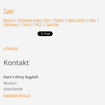
Tagi
:
Bessie
|
Hodowla Kate's Kitty
|
Kate's
|
Kate's Kitty
|
Kitty
|
Wystawa
|
Toruń
|
WCF
|
Spychaj
« Powrót
Kontakt
Kate's Kitty Ragdoll
Wudzyn
608436998
kateskit
ty@op.pl