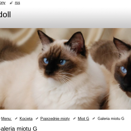
ony
rss
doll
Menu:
Kocięta
Poprzednie mioty
Miot G
Galeria miotu G
aleria miotu G