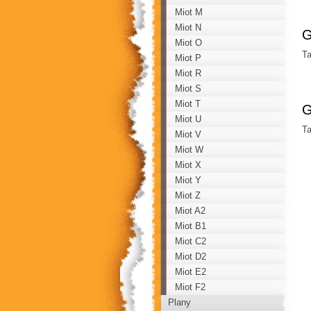
Miot M
Miot N
G
Miot O
Ta
Miot P
Miot R
Miot S
Miot T
G
Miot U
Ta
Miot V
Miot W
Miot X
Miot Y
Miot Z
Miot A2
Miot B1
Miot C2
Miot D2
Miot E2
Miot F2
Plany