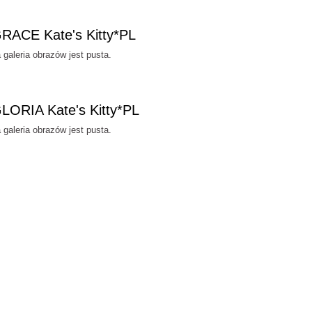
RACE Kate's Kitty*PL
 galeria obrazów jest pusta.
LORIA Kate's Kitty*PL
 galeria obrazów jest pusta.