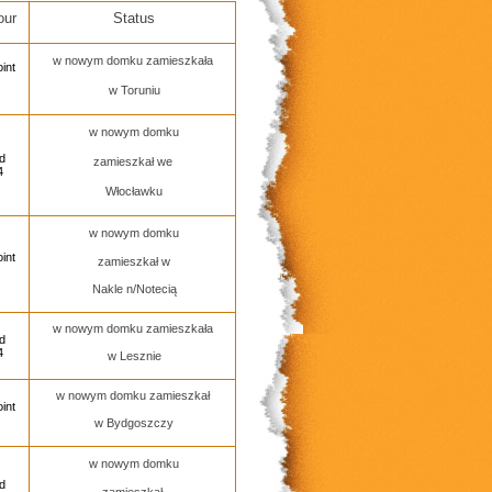
our
Status
w nowym domku zamieszkała
int
w Toruniu
w nowym domku
ed
zamieszkał we
4
Włocławku
w nowym domku
int
zamieszkał w
Nakle n/Notecią
w nowym domku zamieszkała
ed
4
w Lesznie
w nowym domku zamieszkał
int
w Bydgoszczy
w nowym domku
ed