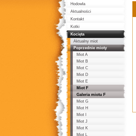
Hodowla
Aktualności
Kontakt
Kotki
Kocięta
Aktualny miot
Poprzednie mioty
Miot A
Miot B
Miot C
Miot D
Miot E
Miot F
Galeria miotu F
Miot G
Miot H
Miot I
Miot J
Miot K
Miot L