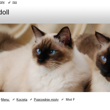
ony
rss
doll
Menu:
Kocięta
Poprzednie mioty
Miot F