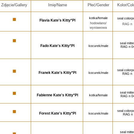
Zdjęcie/Gallery
Imię/Name
Płeć/Gender
Kolor/Col
kotka/female
seal colorpo
Flavia Kate's Kitty*Pl
hodowlano/
RAG n
wystawowa
seal mitt
Fado Kate's Kitty*Pl
kocurek/male
RAG n 0
seal colorpo
Franek Kate's Kitty*Pl
kocurek/male
RAG n
seal mitt
Fabienne Kate's Kitty*Pl
kotka/female
RAG n 0
seal colorpo
Forest Kate's Kitty*Pl
kocurek/male
RAG n
seal mitt