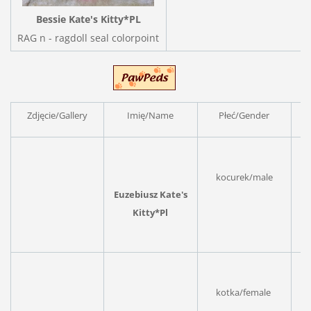
Bessie Kate's Kitty*PL
RAG n - ragdoll seal colorpoint
Zdjęcie/Gallery
Imię/Name
Płeć/Gender
kocurek/male
Euzebiusz Kate's
Kitty*Pl
kotka/female