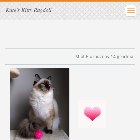
Kate's Kitty Ragdoll
Miot E urodzony 14 grudnia 2