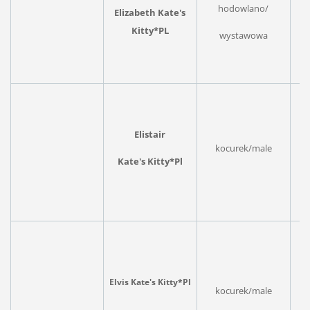
hodowlano/
Elizabeth Kate's
Kitty*PL
wystawowa
Elistair
kocurek/male
Kate's Kitty*Pl
Elvis Kate's Kitty*Pl
kocurek/male